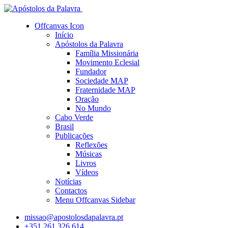
Offcanvas Icon
Início
Apóstolos da Palavra
Família Missionária
Movimento Eclesial
Fundador
Sociedade MAP
Fraternidade MAP
Oração
No Mundo
Cabo Verde
Brasil
Publicações
Reflexões
Músicas
Livros
Vídeos
Notícias
Contactos
Menu Offcanvas Sidebar
missao@apostolosdapalavra.pt
+351 261 326 614