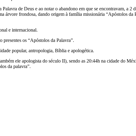
r a Palavra de Deus e ao notar o abandono em que se encontravam, a 2
 árvore frondosa, dando origem à família missionária “Apóstolos da P
al e internacional.
o presentes os “Apóstolos da Palavra”.
sidade popular, antropologia, Bíblia e apologética.
também ele apologista do século II), sendo as 20:44h na cidade do Méxi
los da palavra”.