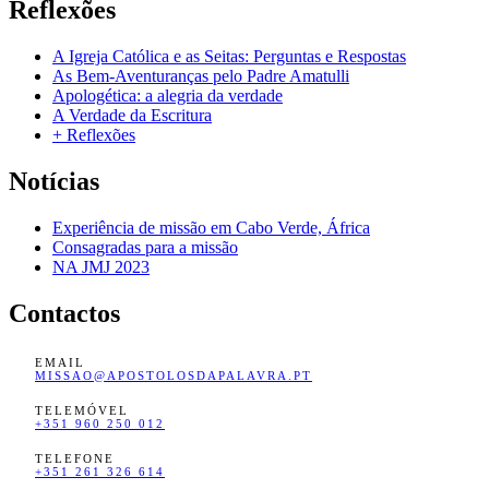
Reflexões
A Igreja Católica e as Seitas: Perguntas e Respostas
As Bem-Aventuranças pelo Padre Amatulli
Apologética: a alegria da verdade
A Verdade da Escritura
+ Reflexões
Notícias
Experiência de missão em Cabo Verde, África
Consagradas para a missão
NA JMJ 2023
Contactos
EMAIL
MISSAO@APOSTOLOSDAPALAVRA.PT
TELEMÓVEL
+351 960 250 012
TELEFONE
+351 261 326 614